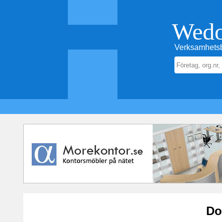
Wed
Verksamhetsb
Do