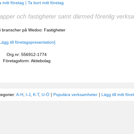
 mitt företag
Ta bort mitt företag
papper och fastigheter samt därmed förenlig verks
 i branscher på Wedoo:
Fastigheter
Lägg till företagspresentation]
Org.nr: 556912-1774
Företagsform: Aktiebolag
tegorier:
A-H
,
I-J
,
K-T
,
U-Ö
Populära verksamheter
Lägg till mitt före