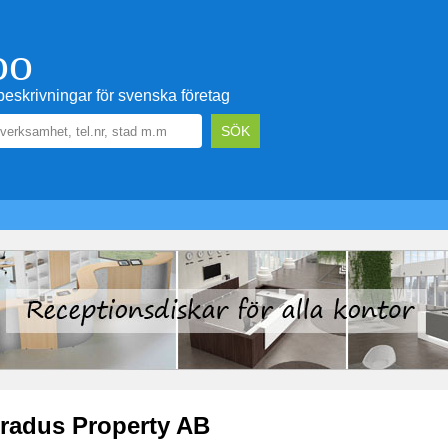
oo
eskrivningar för svenska företag
radus Property AB