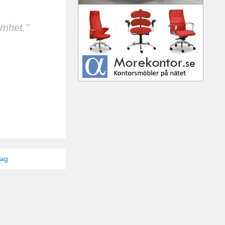
amhet."
tag