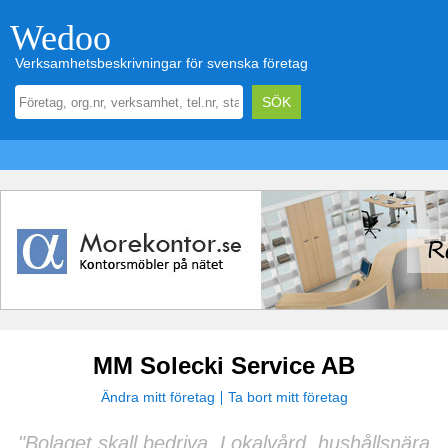
Wedoo
Verksamhetsbeskrivningar för svenska företag
MM Solecki Service AB
Ändra mitt företag
Ta bort mitt företag
"Bolaget skall bedriva. Lokalvård, hushållsnära