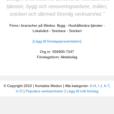
tjänster, bygg och renoveringsarbete, måleri,
snickeri och därmed förenlig verksamhet."
Finns i branscher på Wedoo:
Bygg
-
Hushållsnära tjänster
-
Lokalvård
-
Snickare
-
Snickeri
[Lägg till företagspresentation]
Org.nr: 556900-7247
Företagsform: Aktiebolag
© Copyright 2010
Kontakta Wedoo
Alla kategorier:
A-H
,
I-J
,
K-T
,
U-Ö
Populära verksamheter
Lägg till mitt företag