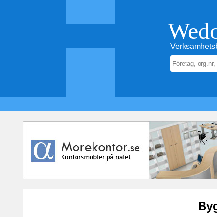
Wed
Verksamhetsb
Byg