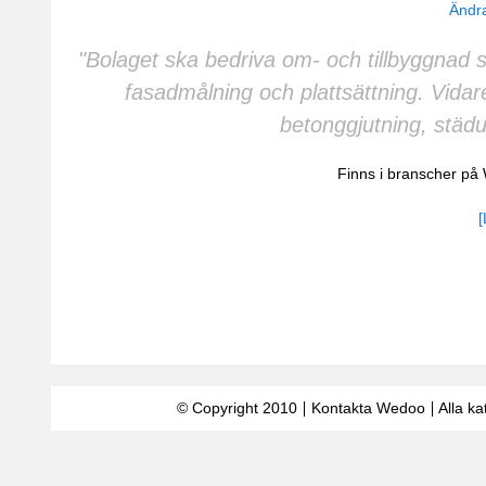
Ändra
"Bolaget ska bedriva om- och tillbyggnad 
fasadmålning och plattsättning. Vida
betonggjutning, städ
Finns i branscher p
[
© Copyright 2010
Kontakta Wedoo
Alla ka