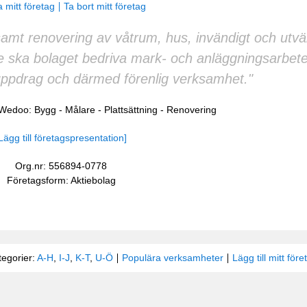
 mitt företag
Ta bort mitt företag
samt renovering av våtrum, hus, invändigt och utv
re ska bolaget bedriva mark- och anläggningsarbet
uppdrag och därmed förenlig verksamhet."
å Wedoo:
Bygg
-
Målare
-
Plattsättning
-
Renovering
Lägg till företagspresentation]
Org.nr: 556894-0778
Företagsform: Aktiebolag
tegorier:
A-H
,
I-J
,
K-T
,
U-Ö
Populära verksamheter
Lägg till mitt före