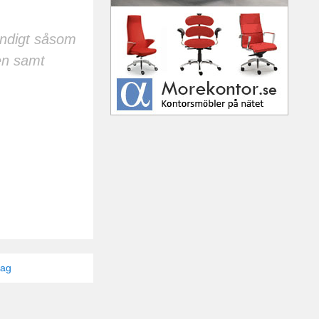
ändigt såsom
en samt
tag