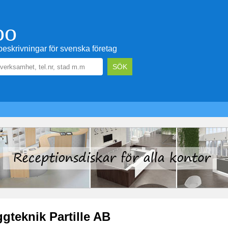
oo
eskrivningar för svenska företag
gteknik Partille AB