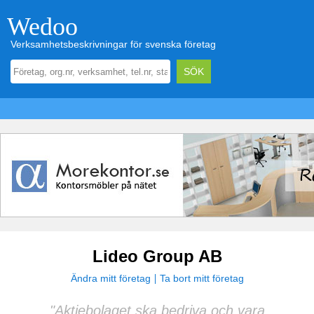
Wedoo
Verksamhetsbeskrivningar för svenska företag
Lideo Group AB
Ändra mitt företag
Ta bort mitt företag
"Aktiebolaget ska bedriva och vara