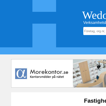
Wed
Verksamhetsb
Fastigh