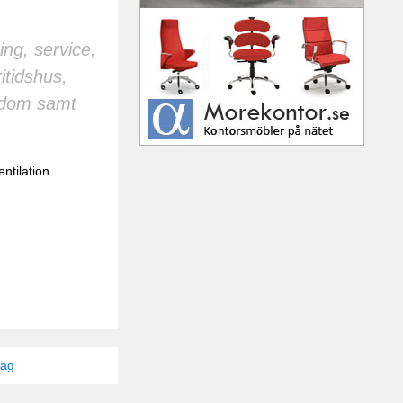
ing, service,
itidshus,
endom samt
entilation
tag