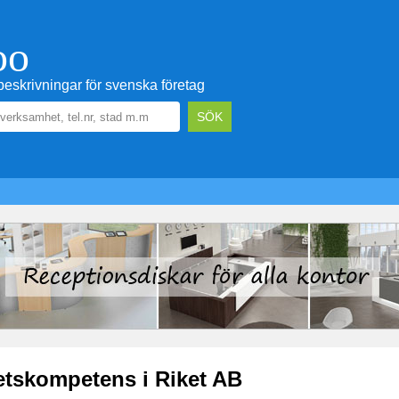
oo
eskrivningar för svenska företag
etskompetens i Riket AB