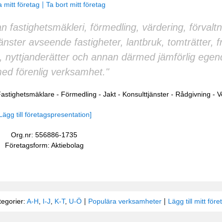
 mitt företag
Ta bort mitt företag
n fastighetsmäkleri, förmedling, värdering, förvaltn
nster avseende fastigheter, lantbruk, tomträtter, fr
den, nyttjanderätter och annan därmed jämförlig eg
ed förenlig verksamhet."
astighetsmäklare
-
Förmedling
-
Jakt
-
Konsulttjänster
-
Rådgivning
-
V
Lägg till företagspresentation]
Org.nr: 556886-1735
Företagsform: Aktiebolag
tegorier:
A-H
,
I-J
,
K-T
,
U-Ö
Populära verksamheter
Lägg till mitt före