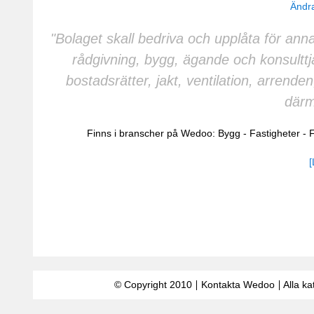
Ändra
"Bolaget skall bedriva och upplåta för anna
rådgivning, bygg, ägande och konsulttjä
bostadsrätter, jakt, ventilation, arren
därm
Finns i branscher på Wedoo:
Bygg
-
Fastigheter
-
F
[
© Copyright 2010
Kontakta Wedoo
Alla ka