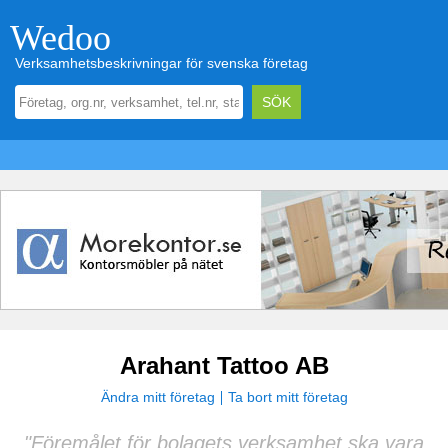
Wedoo
Verksamhetsbeskrivningar för svenska företag
Arahant Tattoo AB
Ändra mitt företag
Ta bort mitt företag
"Föremålet för bolagets verksamhet ska vara