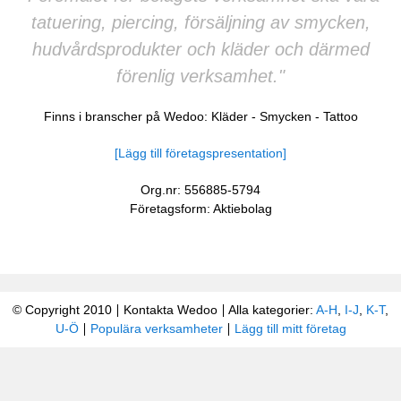
tatuering, piercing, försäljning av smycken,
hudvårdsprodukter och kläder och därmed
förenlig verksamhet."
Finns i branscher på Wedoo:
Kläder
-
Smycken
-
Tattoo
[Lägg till företagspresentation]
Org.nr: 556885-5794
Företagsform: Aktiebolag
© Copyright 2010
Kontakta Wedoo
Alla kategorier:
A-H
,
I-J
,
K-T
,
U-Ö
Populära verksamheter
Lägg till mitt företag