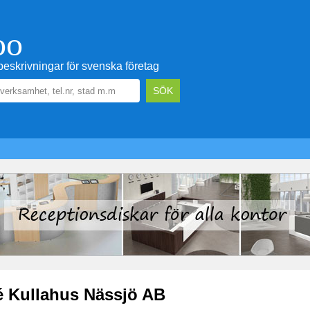
oo
eskrivningar för svenska företag
é Kullahus Nässjö AB