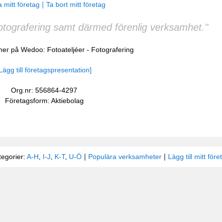
 mitt företag
Ta bort mitt företag
fotografering samt därmed förenlig verksamhet."
cher på Wedoo:
Fotoateljéer
-
Fotografering
Lägg till företagspresentation]
Org.nr: 556864-4297
Företagsform: Aktiebolag
tegorier:
A-H
,
I-J
,
K-T
,
U-Ö
Populära verksamheter
Lägg till mitt före