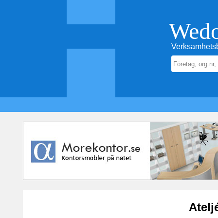
Wed
Verksamhetsb
Atelj