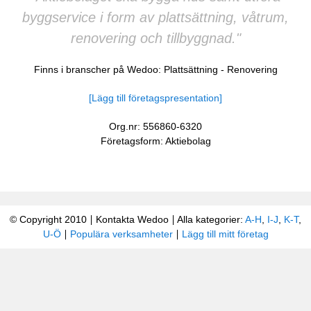
byggservice i form av plattsättning, våtrum,
renovering och tillbyggnad."
Finns i branscher på Wedoo:
Plattsättning
-
Renovering
[Lägg till företagspresentation]
Org.nr: 556860-6320
Företagsform: Aktiebolag
© Copyright 2010
Kontakta Wedoo
Alla kategorier:
A-H
,
I-J
,
K-T
,
U-Ö
Populära verksamheter
Lägg till mitt företag