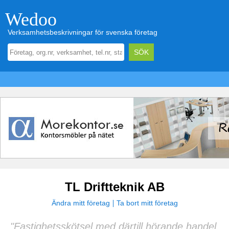
Wedoo
Verksamhetsbeskrivningar för svenska företag
TL Driftteknik AB
Ändra mitt företag
Ta bort mitt företag
"Fastighetsskötsel med därtill hörande handel,