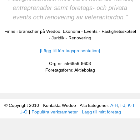
entreprenader samt företags- och privata
events och renovering av veteranfordon."
Finns i branscher på Wedoo:
Ekonomi
-
Events
-
Fastighetsskötsel
-
Juridik
-
Renovering
[Lägg till företagspresentation]
Org.nr: 556856-8603
Företagsform: Aktiebolag
© Copyright 2010
Kontakta Wedoo
Alla kategorier:
A-H
,
I-J
,
K-T
,
U-Ö
Populära verksamheter
Lägg till mitt företag