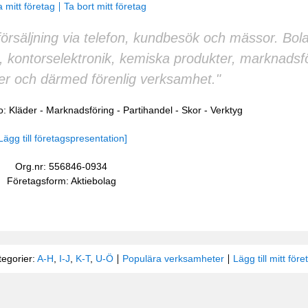
 mitt företag
Ta bort mitt företag
örsäljning via telefon, kundbesök och mässor. Bola
, kontorselektronik, kemiska produkter, marknadsf
r och därmed förenlig verksamhet."
o:
Kläder
-
Marknadsföring
-
Partihandel
-
Skor
-
Verktyg
Lägg till företagspresentation]
Org.nr: 556846-0934
Företagsform: Aktiebolag
tegorier:
A-H
,
I-J
,
K-T
,
U-Ö
Populära verksamheter
Lägg till mitt före