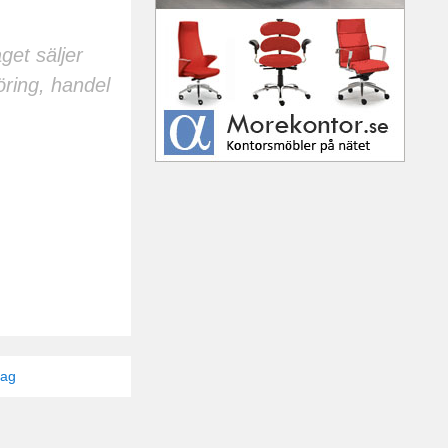
get säljer
öring, handel
tag