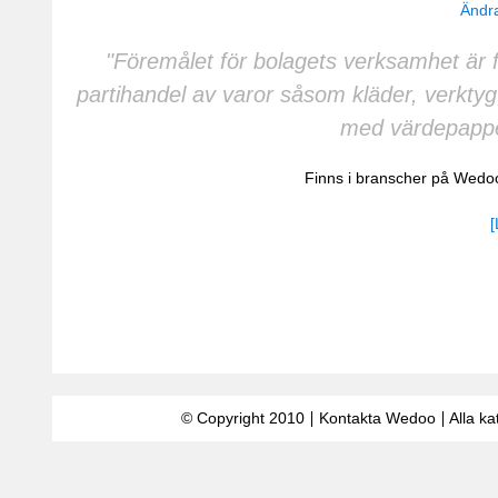
Ändra
"Föremålet för bolagets verksamhet är f
partihandel av varor såsom kläder, verktyg
med värdepappe
Finns i branscher på Wedo
[
© Copyright 2010
Kontakta Wedoo
Alla ka