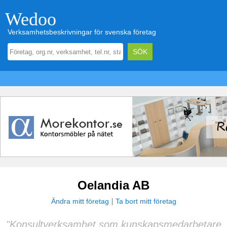
Wedoo
Verksamhetsbeskrivningar för svenska företag
Oelandia AB
Ändra mitt företag
Ta bort mitt företag
"Konsultverksamhet som kunskapsmedarbetare