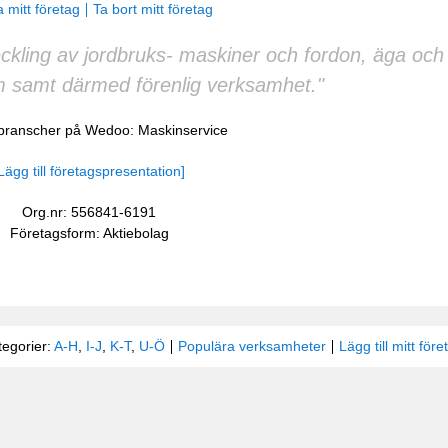
 mitt företag
Ta bort mitt företag
ckling av jordbruks- maskiner och fordon, äga och 
 samt därmed förenlig verksamhet."
 branscher på Wedoo:
Maskinservice
Lägg till företagspresentation]
Org.nr: 556841-6191
Företagsform: Aktiebolag
tegorier:
A-H
,
I-J
,
K-T
,
U-Ö
Populära verksamheter
Lägg till mitt före