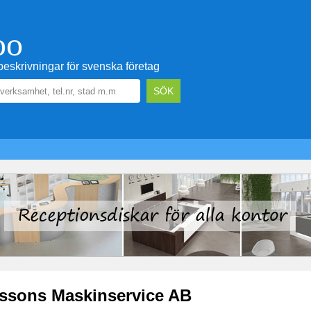
oo
eskrivningar för svenska företag
ssons Maskinservice AB