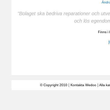
Ändra
"Bolaget ska bedriva reparationer och utve
och lös egendom
Finns i
[
© Copyright 2010
Kontakta Wedoo
Alla ka