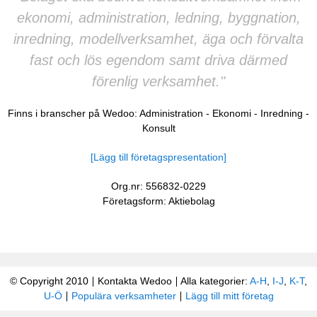
ekonomi, administration, ledning, byggnation,
inredning, modellverksamhet, äga och förvalta
fast och lös egendom samt driva därmed
förenlig verksamhet."
Finns i branscher på Wedoo:
Administration
-
Ekonomi
-
Inredning
-
Konsult
[Lägg till företagspresentation]
Org.nr: 556832-0229
Företagsform: Aktiebolag
© Copyright 2010
Kontakta Wedoo
Alla kategorier:
A-H
,
I-J
,
K-T
,
U-Ö
Populära verksamheter
Lägg till mitt företag