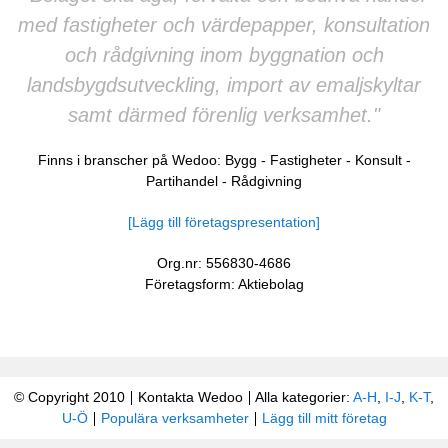
med fastigheter och värdepapper, konsultation
och rådgivning inom byggnation och
landsbygdsutveckling, import av emaljskyltar
samt därmed förenlig verksamhet."
Finns i branscher på Wedoo:
Bygg
-
Fastigheter
-
Konsult
-
Partihandel
-
Rådgivning
[Lägg till företagspresentation]
Org.nr: 556830-4686
Företagsform: Aktiebolag
© Copyright 2010
Kontakta Wedoo
Alla kategorier:
A-H
,
I-J
,
K-T
,
U-Ö
Populära verksamheter
Lägg till mitt företag