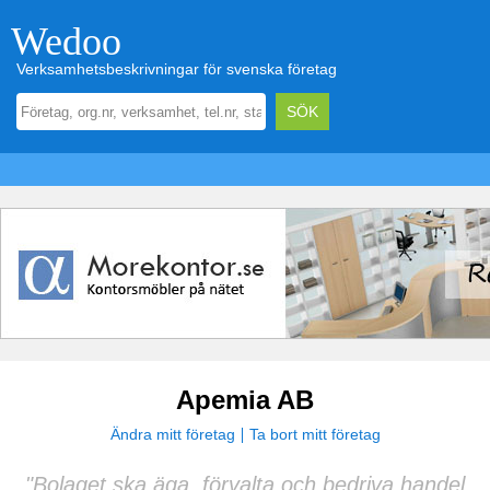
Wedoo
Verksamhetsbeskrivningar för svenska företag
Apemia AB
Ändra mitt företag
Ta bort mitt företag
"Bolaget ska äga, förvalta och bedriva handel