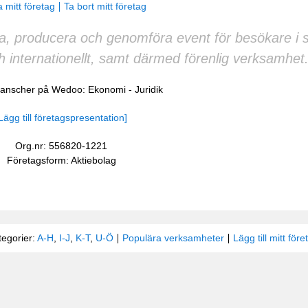
 mitt företag
Ta bort mitt företag
a, producera och genomföra event för besökare i 
h internationellt, samt därmed förenlig verksamhet.
branscher på Wedoo:
Ekonomi
-
Juridik
Lägg till företagspresentation]
Org.nr: 556820-1221
Företagsform: Aktiebolag
tegorier:
A-H
,
I-J
,
K-T
,
U-Ö
Populära verksamheter
Lägg till mitt före