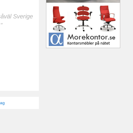
såväl Sverige
"
tag