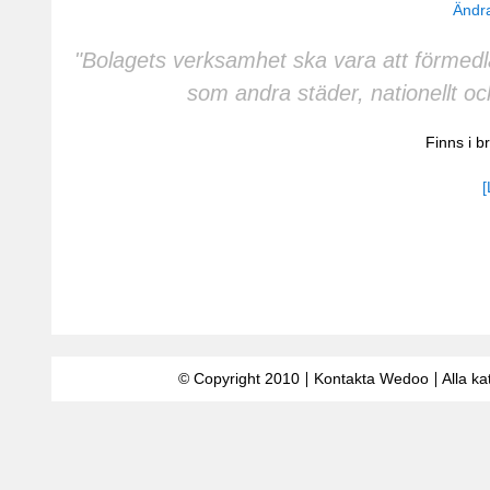
Ändra
"Bolagets verksamhet ska vara att förmedl
som andra städer, nationellt oc
Finns i 
[
© Copyright 2010
Kontakta Wedoo
Alla ka