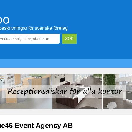
oo
eskrivningar för svenska företag
e46 Event Agency AB