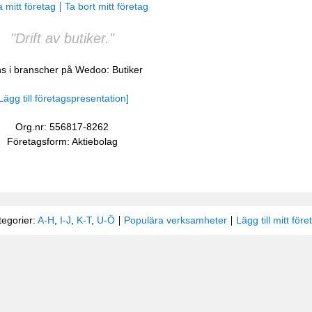
 mitt företag
Ta bort mitt företag
"Drift av butiker."
ns i branscher på Wedoo:
Butiker
Lägg till företagspresentation]
Org.nr: 556817-8262
Företagsform: Aktiebolag
tegorier:
A-H
,
I-J
,
K-T
,
U-Ö
Populära verksamheter
Lägg till mitt före