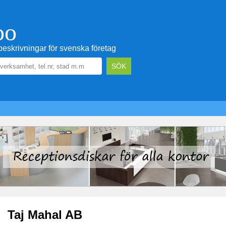
oo
eskrivningar för svenska företag
Taj Mahal AB