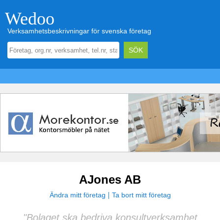
Wedoo
Verksamhetsbeskrivningar för svenska företag
AJones AB
Ändra mitt företag
Ta bort mitt företag
"Bolaget ska bedriva konsultverksamhet