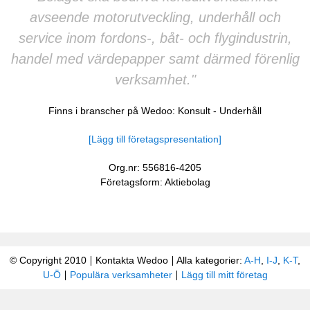
avseende motorutveckling, underhåll och
service inom fordons-, båt- och flygindustrin,
handel med värdepapper samt därmed förenlig
verksamhet."
Finns i branscher på Wedoo:
Konsult
-
Underhåll
[Lägg till företagspresentation]
Org.nr: 556816-4205
Företagsform: Aktiebolag
© Copyright 2010
Kontakta Wedoo
Alla kategorier:
A-H
,
I-J
,
K-T
,
U-Ö
Populära verksamheter
Lägg till mitt företag