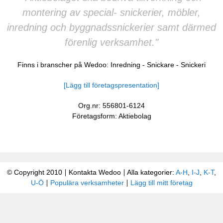
montering av special- snickerier, möbler,
inredning och byggnadssnickerier samt därmed
förenlig verksamhet."
Finns i branscher på Wedoo:
Inredning
-
Snickare
-
Snickeri
[Lägg till företagspresentation]
Org.nr: 556801-6124
Företagsform: Aktiebolag
© Copyright 2010
Kontakta Wedoo
Alla kategorier:
A-H
,
I-J
,
K-T
,
U-Ö
Populära verksamheter
Lägg till mitt företag