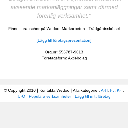
avseende markanläggningar samt därmed
förenlig verksamhet."
Finns i branscher på Wedoo:
Markarbeten
-
Trädgårdsskötsel
[Lägg till företagspresentation]
Org.nr: 556787-9613
Företagsform: Aktiebolag
© Copyright 2010
Kontakta Wedoo
Alla kategorier:
A-H
,
I-J
,
K-T
,
U-Ö
Populära verksamheter
Lägg till mitt företag