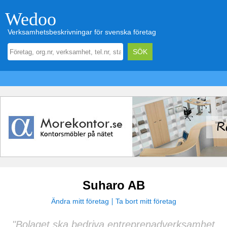
Wedoo
Verksamhetsbeskrivningar för svenska företag
Suharo AB
Ändra mitt företag
Ta bort mitt företag
"Bolaget ska bedriva entreprenadverksamhet