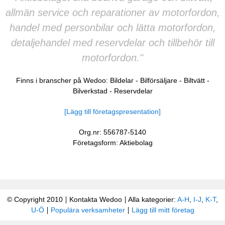
allmän service och reparationer av motorfordon,
handel med personbilar och lätta motorfordon,
detaljehandel med reservdelar och tillbehör till
motorfordon."
Finns i branscher på Wedoo:
Bildelar
-
Bilförsäljare
-
Biltvätt
-
Bilverkstad
-
Reservdelar
[Lägg till företagspresentation]
Org.nr: 556787-5140
Företagsform: Aktiebolag
© Copyright 2010
Kontakta Wedoo
Alla kategorier:
A-H
,
I-J
,
K-T
,
U-Ö
Populära verksamheter
Lägg till mitt företag