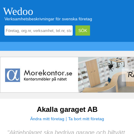
Wedoo
Verksamhetsbeskrivningar för svenska företag
Akalla garaget AB
Ändra mitt företag
Ta bort mitt företag
"Aktiebolaget ska bedriva garage och biltvätt,