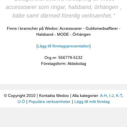
accessoarer som ringar, halsband, örhängen ,
bälte samt därmed förenlig verksamhet."
Finns i branscher på Wedoo:
Accessoarer
-
Guldsmedsaffärer
-
Halsband
-
MODE
-
Örhängen
[Lägg till företagspresentation]
Org.nr: 556779-5132
Företagsform: Aktiebolag
© Copyright 2010
Kontakta Wedoo
Alla kategorier:
A-H
,
I-J
,
K-T
,
U-Ö
Populära verksamheter
Lägg till mitt företag