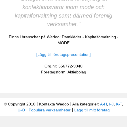
konfektionsvaror inom mode och
kapitalförvaltning samt därmed förenlig
verksamhet."
Finns i branscher på Wedoo:
Damkläder
-
Kapitalförvaltning
-
MODE
[Lägg till företagspresentation]
Org.nr: 556772-9040
Företagsform: Aktiebolag
© Copyright 2010
Kontakta Wedoo
Alla kategorier:
A-H
,
I-J
,
K-T
,
U-Ö
Populära verksamheter
Lägg till mitt företag