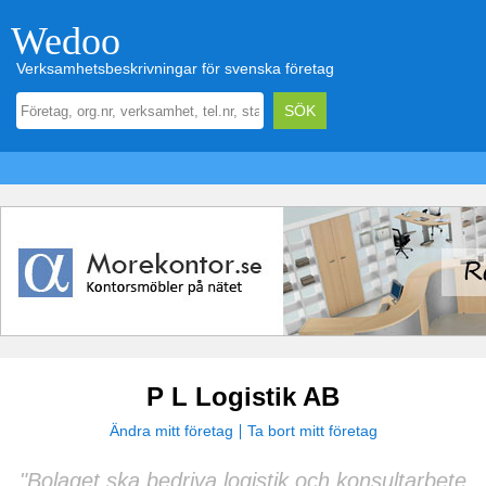
Wedoo
Verksamhetsbeskrivningar för svenska företag
P L Logistik AB
Ändra mitt företag
Ta bort mitt företag
"Bolaget ska bedriva logistik och konsultarbete