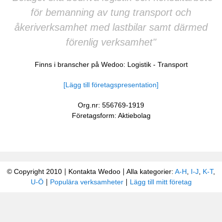
för bemanning av tung transport och
åkeriverksamhet med lastbilar samt därmed
förenlig verksamhet"
Finns i branscher på Wedoo:
Logistik
-
Transport
[Lägg till företagspresentation]
Org.nr: 556769-1919
Företagsform: Aktiebolag
© Copyright 2010
Kontakta Wedoo
Alla kategorier:
A-H
,
I-J
,
K-T
,
U-Ö
Populära verksamheter
Lägg till mitt företag