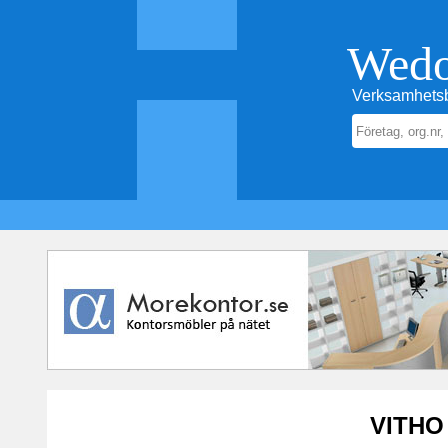
Wed
Verksamhetsb
VITHO 