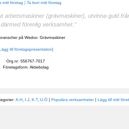
 mitt företag
Ta bort mitt företag
ut arbetsmaskiner (grävmaskiner), utvinna guld fr
därmed förenlig verksamhet."
 branscher på Wedoo:
Grävmaskiner
Lägg till företagspresentation]
Org.nr: 556767-7017
Företagsform: Aktiebolag
tegorier:
A-H
,
I-J
,
K-T
,
U-Ö
Populära verksamheter
Lägg till mitt före