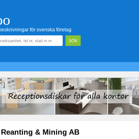
oo
eskrivningar för svenska företag
Reanting & Mining AB