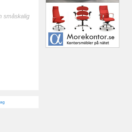
ån småskalig
tag