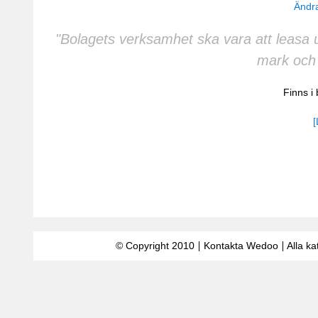
Ändra
"Bolagets verksamhet ska vara att leasa 
mark och 
Finns i
[
© Copyright 2010
Kontakta Wedoo
Alla ka