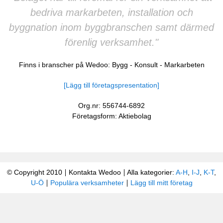
bedriva markarbeten, installation och
byggnation inom byggbranschen samt därmed
förenlig verksamhet."
Finns i branscher på Wedoo:
Bygg
-
Konsult
-
Markarbeten
[Lägg till företagspresentation]
Org.nr: 556744-6892
Företagsform: Aktiebolag
© Copyright 2010
Kontakta Wedoo
Alla kategorier:
A-H
,
I-J
,
K-T
,
U-Ö
Populära verksamheter
Lägg till mitt företag