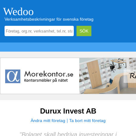
Wedoo
Verksamhetsbeskrivningar för svenska företag
Durux Invest AB
Ändra mitt företag
Ta bort mitt företag
"Bolaget skall bedriva investeringar i