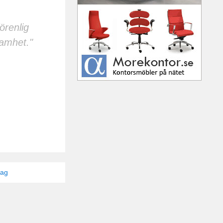
örenlig
samhet."
tag