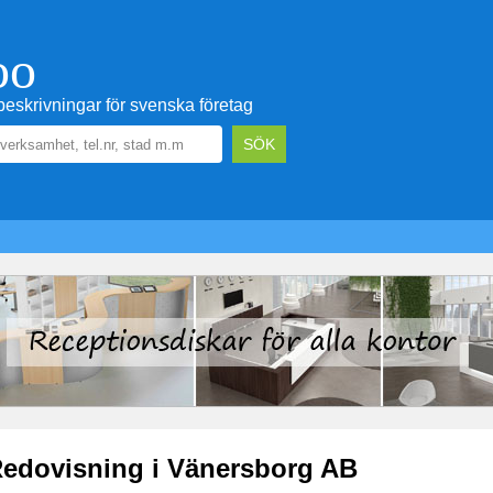
oo
eskrivningar för svenska företag
edovisning i Vänersborg AB