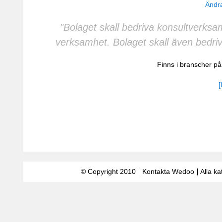
Ändra
"Bolaget skall bedriva konsultverks
verksamhet. Bolaget skall även bedriv
Finns i branscher 
[
© Copyright 2010
Kontakta Wedoo
Alla ka