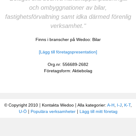
och ombyggnationer av bilar,
fastighetsförvaltning samt idka därmed förenlig
verksamhet."
Finns i branscher på Wedoo:
Bilar
[Lägg till företagspresentation]
Org.nr: 556689-2682
Företagsform: Aktiebolag
© Copyright 2010
Kontakta Wedoo
Alla kategorier:
A-H
,
I-J
,
K-T
,
U-Ö
Populära verksamheter
Lägg till mitt företag