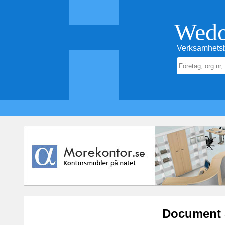
Wed
Verksamhetsb
Document 