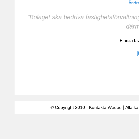
Ändra
"Bolaget ska bedriva fastighetsförvaltnin
därm
Finns i b
[
© Copyright 2010
Kontakta Wedoo
Alla ka