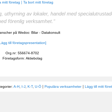
 mitt företag
Ta bort mitt företag
g, uthyrning av lokaler, handel med specialutrustad
ed förenlig verksamhet."
ranscher på Wedoo:
Bilar
-
Datakonsult
Lägg till företagspresentation]
Org.nr: 556674-8702
Företagsform: Aktiebolag
tegorier:
A-H
,
I-J
,
K-T
,
U-Ö
Populära verksamheter
Lägg till mitt före