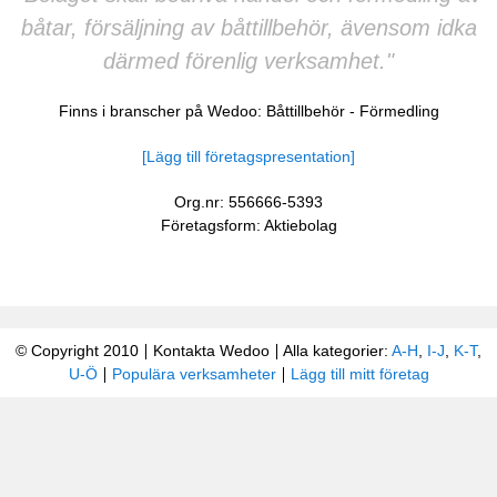
båtar, försäljning av båttillbehör, ävensom idka
därmed förenlig verksamhet."
Finns i branscher på Wedoo:
Båttillbehör
-
Förmedling
[Lägg till företagspresentation]
Org.nr: 556666-5393
Företagsform: Aktiebolag
© Copyright 2010
Kontakta Wedoo
Alla kategorier:
A-H
,
I-J
,
K-T
,
U-Ö
Populära verksamheter
Lägg till mitt företag