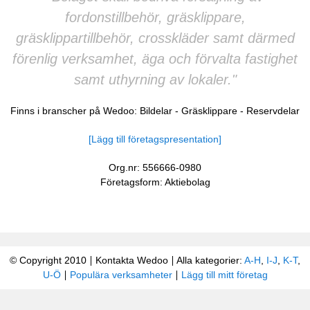
fordonstillbehör, gräsklippare,
gräsklippartillbehör, crosskläder samt därmed
förenlig verksamhet, äga och förvalta fastighet
samt uthyrning av lokaler."
Finns i branscher på Wedoo:
Bildelar
-
Gräsklippare
-
Reservdelar
[Lägg till företagspresentation]
Org.nr: 556666-0980
Företagsform: Aktiebolag
© Copyright 2010
Kontakta Wedoo
Alla kategorier:
A-H
,
I-J
,
K-T
,
U-Ö
Populära verksamheter
Lägg till mitt företag