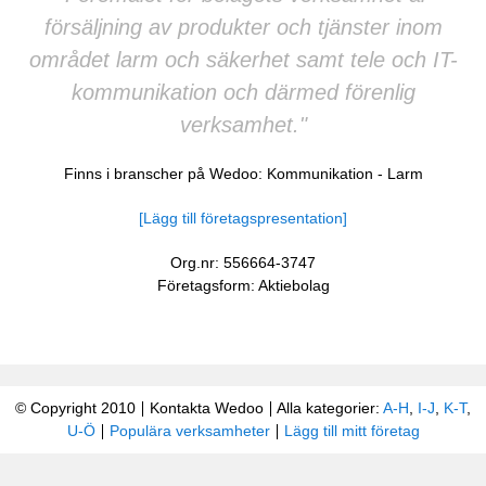
försäljning av produkter och tjänster inom
området larm och säkerhet samt tele och IT-
kommunikation och därmed förenlig
verksamhet."
Finns i branscher på Wedoo:
Kommunikation
-
Larm
[Lägg till företagspresentation]
Org.nr: 556664-3747
Företagsform: Aktiebolag
© Copyright 2010
Kontakta Wedoo
Alla kategorier:
A-H
,
I-J
,
K-T
,
U-Ö
Populära verksamheter
Lägg till mitt företag