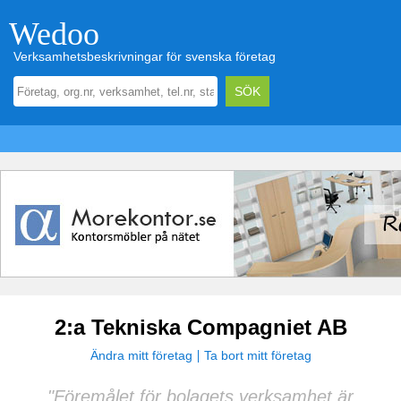
Wedoo
Verksamhetsbeskrivningar för svenska företag
2:a Tekniska Compagniet AB
Ändra mitt företag
Ta bort mitt företag
"Föremålet för bolagets verksamhet är