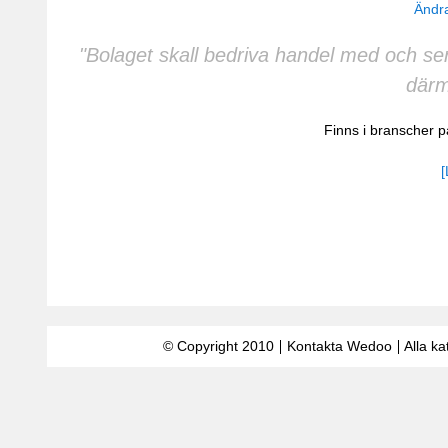
Ändra
"Bolaget skall bedriva handel med och ser
därm
Finns i branscher
[
© Copyright 2010
Kontakta Wedoo
Alla ka