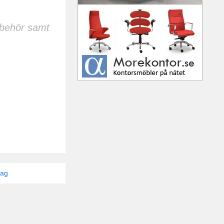
llbehör samt
tag