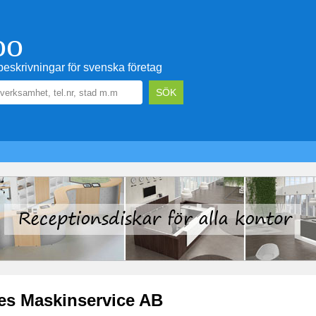
oo
eskrivningar för svenska företag
es Maskinservice AB