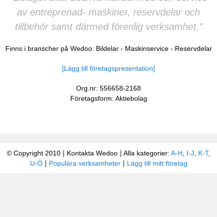
av entreprenad- maskiner, reservdelar och
tillbehör samt därmed förenlig verksamhet."
Finns i branscher på Wedoo:
Bildelar
-
Maskinservice
-
Reservdelar
[Lägg till företagspresentation]
Org.nr: 556658-2168
Företagsform: Aktiebolag
© Copyright 2010
Kontakta Wedoo
Alla kategorier:
A-H
,
I-J
,
K-T
,
U-Ö
Populära verksamheter
Lägg till mitt företag