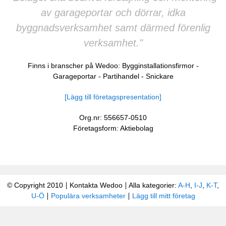
av garageportar och dörrar, idka
byggnadsverksamhet samt därmed förenlig
verksamhet."
Finns i branscher på Wedoo:
Bygginstallationsfirmor
-
Garageportar
-
Partihandel
-
Snickare
[Lägg till företagspresentation]
Org.nr: 556657-0510
Företagsform: Aktiebolag
© Copyright 2010
Kontakta Wedoo
Alla kategorier:
A-H
,
I-J
,
K-T
,
U-Ö
Populära verksamheter
Lägg till mitt företag