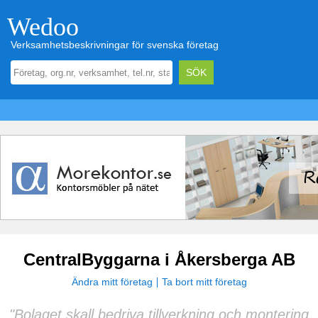
Wedoo
Verksamhetsbeskrivningar för svenska företag
CentralByggarna i Åkersberga AB
Ändra mitt företag
Ta bort mitt företag
"Bolaget skall bedriva tillverkning och montering