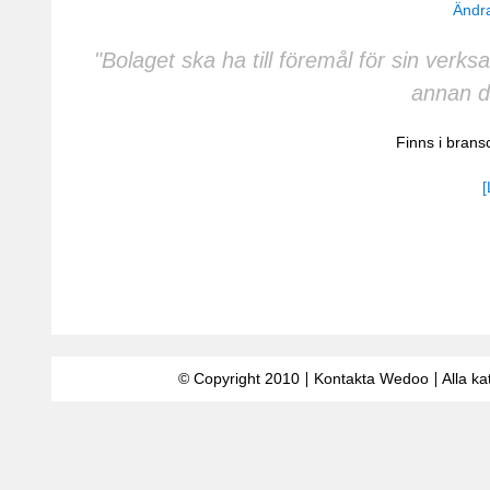
Ändra
"Bolaget ska ha till föremål för sin ver
annan d
Finns i bran
[
© Copyright 2010
Kontakta Wedoo
Alla ka