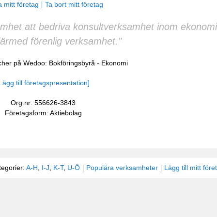
 mitt företag
Ta bort mitt företag
ksamhet att bedriva konsultverksamhet inom ekonom
ärmed förenlig verksamhet."
scher på Wedoo:
Bokföringsbyrå
-
Ekonomi
Lägg till företagspresentation]
Org.nr: 556626-3843
Företagsform: Aktiebolag
tegorier:
A-H
,
I-J
,
K-T
,
U-Ö
Populära verksamheter
Lägg till mitt före