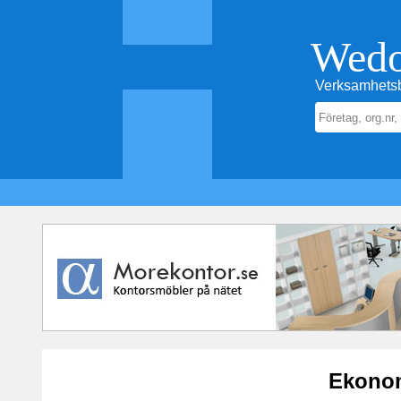
Wed
Verksamhetsb
Ekonom