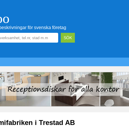
oo
eskrivningar för svenska företag
ifabriken i Trestad AB