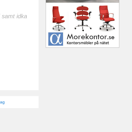
i samt idka
tag