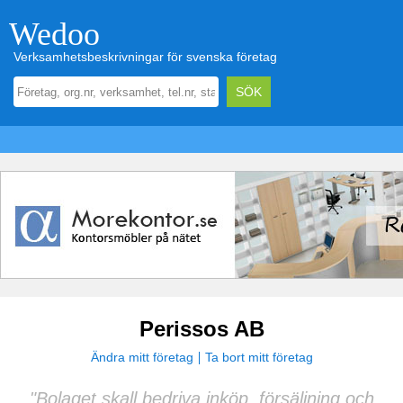
Wedoo
Verksamhetsbeskrivningar för svenska företag
Perissos AB
Ändra mitt företag
Ta bort mitt företag
"Bolaget skall bedriva inköp, försäljning och