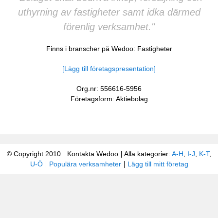
uthyrning av fastigheter samt idka därmed
förenlig verksamhet."
Finns i branscher på Wedoo:
Fastigheter
[Lägg till företagspresentation]
Org.nr: 556616-5956
Företagsform: Aktiebolag
© Copyright 2010
Kontakta Wedoo
Alla kategorier:
A-H
,
I-J
,
K-T
,
U-Ö
Populära verksamheter
Lägg till mitt företag