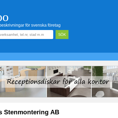
oo
eskrivningar för svenska företag
s Stenmontering AB