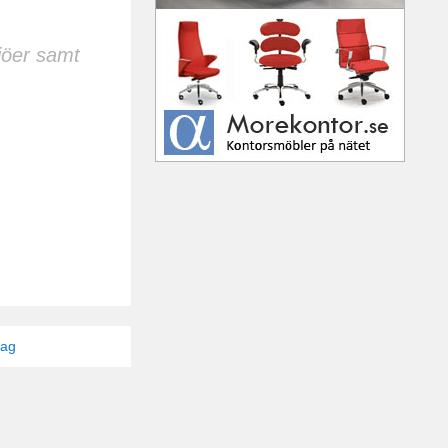
jöer samt
tag