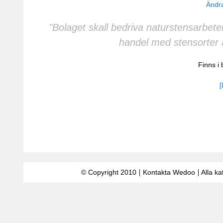
Ändra
"Bolaget skall bedriva naturstensarbet
handel med stensorter 
Finns i
[
© Copyright 2010
Kontakta Wedoo
Alla ka