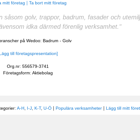
 mitt företag
Ta bort mitt företag
en såsom golv, trappor, badrum, fasader och utemil
ävensom idka därmed förenlig verksamhet."
 branscher på Wedoo:
Badrum
-
Golv
Lägg till företagspresentation]
Org.nr: 556579-3741
Företagsform: Aktiebolag
tegorier:
A-H
,
I-J
,
K-T
,
U-Ö
Populära verksamheter
Lägg till mitt före