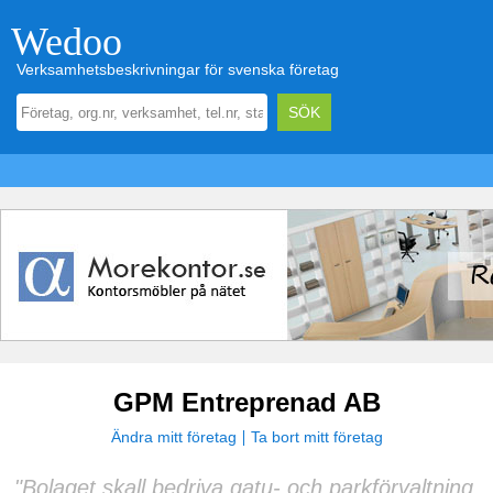
Wedoo
Verksamhetsbeskrivningar för svenska företag
GPM Entreprenad AB
Ändra mitt företag
Ta bort mitt företag
"Bolaget skall bedriva gatu- och parkförvaltning,