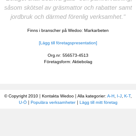
såsom skötsel av gräsmattor och rabatter samt
jordbruk och därmed förenlig verksamhet."
Finns i branscher på Wedoo:
Markarbeten
[Lägg till företagspresentation]
Org.nr: 556573-4513
Företagsform: Aktiebolag
© Copyright 2010
Kontakta Wedoo
Alla kategorier:
A-H
,
I-J
,
K-T
,
U-Ö
Populära verksamheter
Lägg till mitt företag