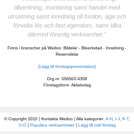
tillverkning, montering samt handel med
utrustning samt inredning till fordon, äga och
förvalta lös och fast egendom, samt idka
därmed förenlig verksamhet."
Finns i branscher på Wedoo:
Bildelar
-
Bilverkstad
-
Inredning
-
Reservdelar
[Lägg till företagspresentation]
Org.nr: 556563-4358
Företagsform: Aktiebolag
© Copyright 2010
Kontakta Wedoo
Alla kategorier:
A-H
,
I-J
,
K-T
,
U-Ö
Populära verksamheter
Lägg till mitt företag