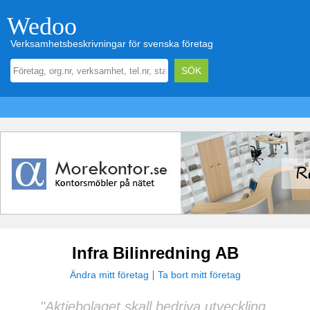
Wedoo
Verksamhetsbeskrivningar för svenska företag
Infra Bilinredning AB
Ändra mitt företag
Ta bort mitt företag
"Aktiebolaget skall bedriva utveckling,