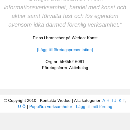
informationsverksamhet, handel med konst och
aktier samt förvalta fast och lös egendom
ävensom idka därmed förenlig verksamhet."
Finns i branscher på Wedoo:
Konst
[Lägg till företagspresentation]
Org.nr: 556552-6091
Företagsform: Aktiebolag
© Copyright 2010
Kontakta Wedoo
Alla kategorier:
A-H
,
I-J
,
K-T
,
U-Ö
Populära verksamheter
Lägg till mitt företag