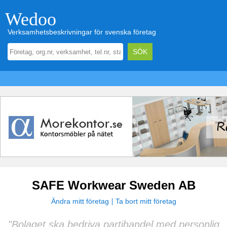
Wedoo
Verksamhetsbeskrivningar för svenska företag
SAFE Workwear Sweden AB
Ändra mitt företag
Ta bort mitt företag
"Bolaget ska bedriva partihandel med personlig