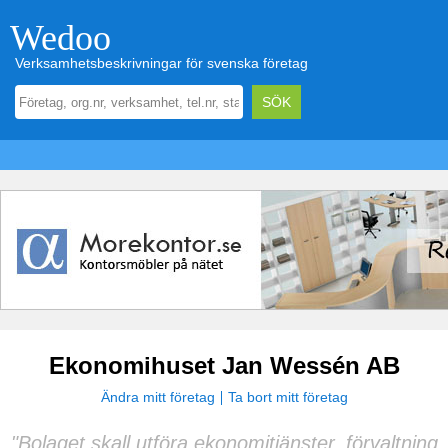
Wedoo
Verksamhetsbeskrivningar för svenska företag
Ekonomihuset Jan Wessén AB
Ändra mitt företag
Ta bort mitt företag
"Bolaget skall utföra ekonomitjänster, förvaltning