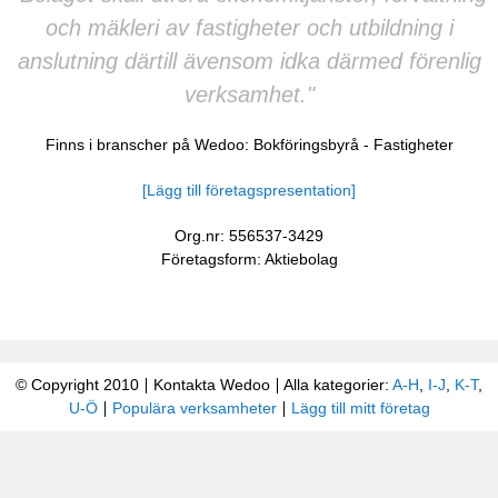
och mäkleri av fastigheter och utbildning i
anslutning därtill ävensom idka därmed förenlig
verksamhet."
Finns i branscher på Wedoo:
Bokföringsbyrå
-
Fastigheter
[Lägg till företagspresentation]
Org.nr: 556537-3429
Företagsform: Aktiebolag
© Copyright 2010
Kontakta Wedoo
Alla kategorier:
A-H
,
I-J
,
K-T
,
U-Ö
Populära verksamheter
Lägg till mitt företag