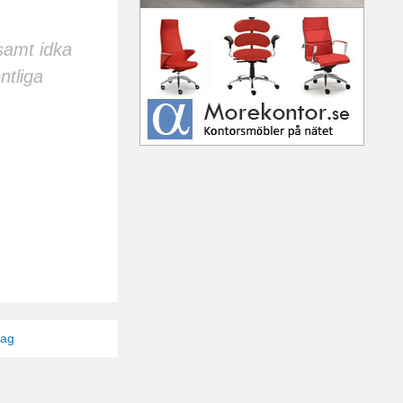
 samt idka
ntliga
tag