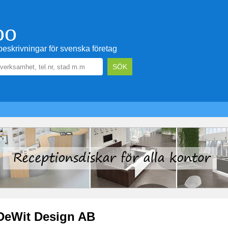
oo
eskrivningar för svenska företag
DeWit Design AB