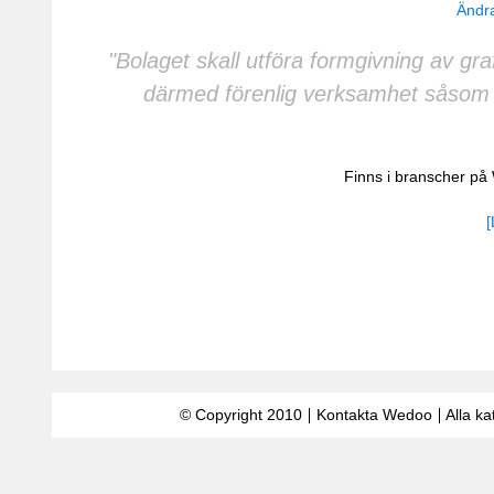
Ändra
"Bolaget skall utföra formgivning av gra
därmed förenlig verksamhet såsom k
Finns i branscher p
[
© Copyright 2010
Kontakta Wedoo
Alla ka