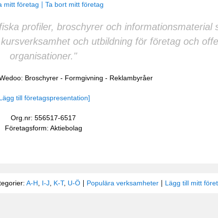
 mitt företag
Ta bort mitt företag
fiska profiler, broschyrer och informationsmaterial
ursverksamhet och utbildning för företag och offe
organisationer."
å Wedoo:
Broschyrer
-
Formgivning
-
Reklambyråer
Lägg till företagspresentation]
Org.nr: 556517-6517
Företagsform: Aktiebolag
tegorier:
A-H
,
I-J
,
K-T
,
U-Ö
Populära verksamheter
Lägg till mitt före