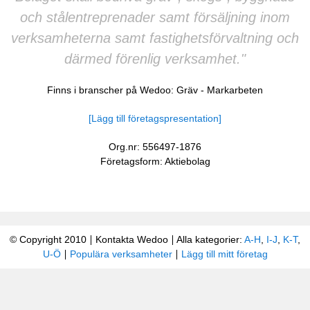
och stålentreprenader samt försäljning inom
verksamheterna samt fastighetsförvaltning och
därmed förenlig verksamhet."
Finns i branscher på Wedoo:
Gräv
-
Markarbeten
[Lägg till företagspresentation]
Org.nr: 556497-1876
Företagsform: Aktiebolag
© Copyright 2010
Kontakta Wedoo
Alla kategorier:
A-H
,
I-J
,
K-T
,
U-Ö
Populära verksamheter
Lägg till mitt företag