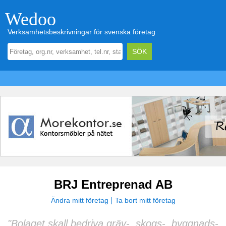
Wedoo
Verksamhetsbeskrivningar för svenska företag
BRJ Entreprenad AB
Ändra mitt företag
Ta bort mitt företag
"Bolaget skall bedriva gräv-, skogs-, byggnads-