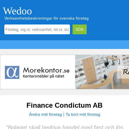
Wedoo
Verksamhetsbeskrivningar för svenska företag
Finance Condictum AB
Ändra mitt företag
Ta bort mitt företag
"Bolaget skall bedriva handel med fast och lös