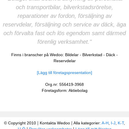
och transportbilar, bilverkstadsrörelse,
reparationer av fordon, försäljning av
reservdelar, försäljning och service av däck, äga
och förvalta fast och lös egendom samt därmed
förenlig verksamhet."
Finns i branscher på Wedoo:
Bildelar
-
Bilverkstad
-
Däck
-
Reservdelar
[Lägg till företagspresentation]
Org.nr: 556419-3968
Företagsform: Aktiebolag
© Copyright 2010
Kontakta Wedoo
Alla kategorier:
A-H
,
I-J
,
K-T
,