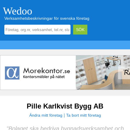
Wedoo
Verksamhetsbeskrivningar för svenska företag
Pille Karlkvist Bygg AB
Ändra mitt företag
Ta bort mitt företag
"Bolaget ska bedriva bygnadsverksamhet och