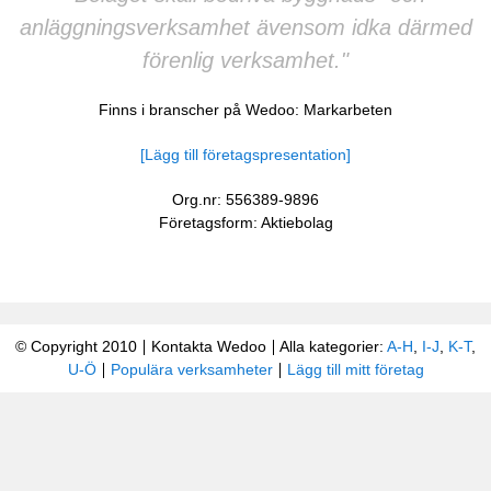
anläggningsverksamhet ävensom idka därmed
förenlig verksamhet."
Finns i branscher på Wedoo:
Markarbeten
[Lägg till företagspresentation]
Org.nr: 556389-9896
Företagsform: Aktiebolag
© Copyright 2010
Kontakta Wedoo
Alla kategorier:
A-H
,
I-J
,
K-T
,
U-Ö
Populära verksamheter
Lägg till mitt företag